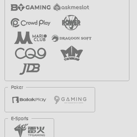
Poker
E-Sports