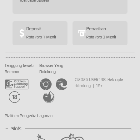
tidak dapat diproses
Deposit
Penarikan
Rata-rata 1 Menit
Rata-rata 3 Menit
Tanggung Jawab
Browser Yang
Bermain
Didukung
©2026 USER138. Hak cipta
dilindungi | 18+
Platform Penyedia Layanan
Slots