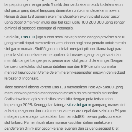
tanpa potongan hanya perlu 5 detik dan saldo akan masuk kedalam akun
slot gacor yang dapat langsung dimainkan untuk mendapatkan maxwin.
Hanya di User138 pemain akan mendapatkan akun vip slot super gacor
yang dapat dimainkan mulai dari bet kecil yaitu 100 200 300 yang sangat
diminati di berbagai kalangan di Indonesia.
Selain itu,
User138
juga sudah resmi bekerja sama dengan provider slot88
yang berarti dapat memberikan kemudahan bagi para pemain untuk meraih
slot gacor maxwin. Slot88 gacor ini telah menjadi pilihan Utama bagi para
pecinta slot online karena merupakan slot maxwin yang sangat viral dan
memiliki sangat banyak jenis permaninan slot gacor didalam nya. Dengan
banyak nya koleksi slot gacor didalam nya dan RTP yang tinggi maka
menjadi keunggulan Utama dalam meraih kesempatan maxwin dan jackpot
terbesar di Indonesia.
Tidak berhenti disana karena User138 memberikan Pola Apk Slot88 yang
memudahkan pemain mendapatkan maxwin dalam bermain slot online.
Gratis download apk slot di situs resmi kita dengan pola terbaru dan
terpercaya 2025. Keunggulan lainnya
situs slot gacor
gampang maxwin ini
adalah pelayanan dari customer service secara cepat dan selalu on 24 jam
melayani para player setia dalam bermain slot88 maxwin gratis pola apk
slot terbaru. Pemain tidak akan merasa kesulitan dalam melakukan
pendaftaran di link slot gacor karena layanan dari cs yang secepat kilat.