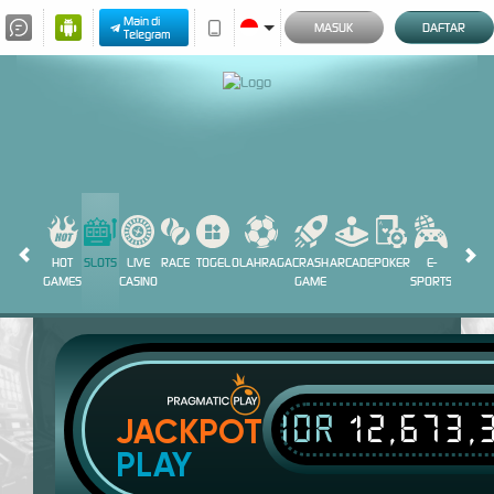
Main di
MASUK
DAFTAR
Telegram
HOT
SLOTS
LIVE
RACE
TOGEL
OLAHRAGA
CRASH
ARCADE
POKER
E-
SABUN
GAMES
CASINO
GAME
SPORTS
AYAM
IDR
12,673,
JACKPOT
PLAY