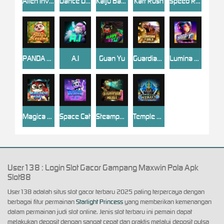
Alien Invasion
Dance Dance Dance
Kaiju Battle
Kart Rush
Speed Runner
PANDA BLESSING
A.I
Guan Yu
Guardian of Gold
Lumina Drift
Magica Owl
Space Cat
Steampunk Heist
Temple of Horus
User138 : Login Slot Gacor Gampang Maxwin Pola Apk
Slot88
User138 adalah situs slot gacor terbaru 2025 paling terpercaya dengan
berbagai fitur permainan
Starlight Princess
yang memberikan kemenangan
dalam permainan judi slot online. Jenis slot terbaru ini pemain dapat
melakukan deposit dengan sangat cepat dan praktis melalui deposit pulsa