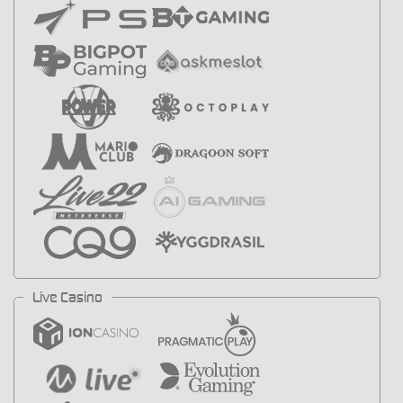
Live Casino