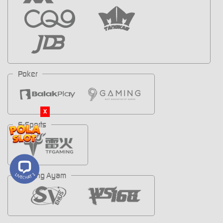
Poker
X
E-Sports
Sabung Ayam