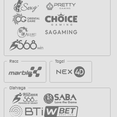
Race
Togel
Olahraga