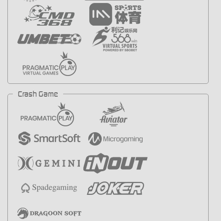
Crash Game