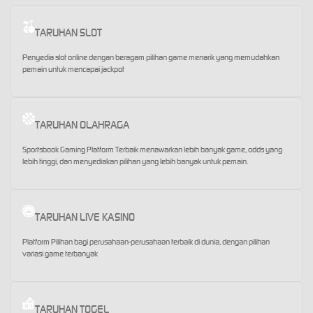
TARUHAN SLOT
Penyedia slot online dengan beragam pilihan game menarik yang memudahkan
pemain untuk mencapai jackpot
TARUHAN OLAHRAGA
Sportsbook Gaming Platform Terbaik menawarkan lebih banyak game, odds yang
lebih tinggi, dan menyediakan pilihan yang lebih banyak untuk pemain.
TARUHAN LIVE KASINO
Platform Pilihan bagi perusahaan-perusahaan terbaik di dunia, dengan pilihan
variasi game terbanyak
TARUHAN TOGEL