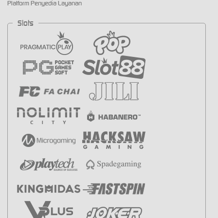
Platform Penyedia Layanan
Slots