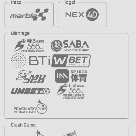
Race
Togel
Olahraga
Crash Game