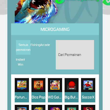
MICROGAMING
Semua
Fishing
Arcade
permainan
Instant
Win
Fortune Fishing
Dice Pop
WD Golden Fuwa Fishing
Big Button Bash
SoccerX