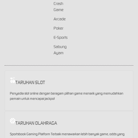
Crash
Game
Arcade
Poker
E-Sports
Sabung
Ayam
TARUHAN SLOT
Penyedia slot online dengan beragam pilihan game menarik yang memudahkan
pemain untuk mencapai jackpot
TARUHAN OLAHRAGA
Sportsbook Gaming Platform Terbaik menawarkan lebih banyak game, odds yang