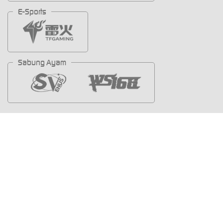
E-Sports
Sabung Ayam