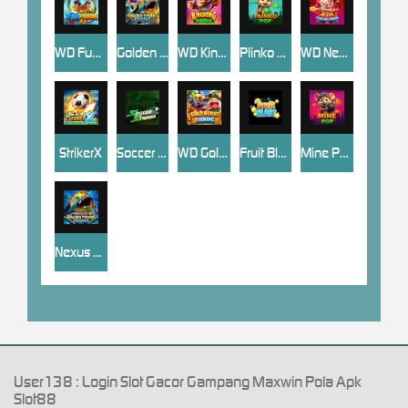
WD FuWa Fishing
Golden Tyrant Fishing
WD King Kong Fishing
Plinko Pop
WD Nezha Fishing Legend
StrikerX
Soccer Striker
WD Gold Blast Fishing
Fruit Blast
Mine Pop
Nexus Golden Tyrant
User138 : Login Slot Gacor Gampang Maxwin Pola Apk
Slot88